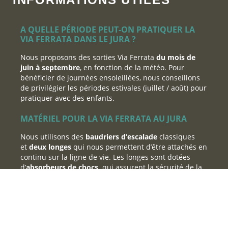
A QUELLE PÉRIODE PEUT-ON PRATIQUER LA
VIA FERRATA DANS LE JURA ?
Nous proposons des sorties Via Ferrata
du mois de
juin à septembre
, en fonction de la météo. Pour
bénéficier de journées ensoleillées, nous conseillons
de privilégier les périodes estivales (juillet / août) pour
pratiquer avec des enfants.
MATÉRIEL POUR LA VIA FERRATA AU JURA
Nous utilisons des
baudriers d’escalade
classiques
et
deux longes
qui nous permettent d’être attachés en
continu sur la ligne de vie. Les longes sont dotées
d’
absorbeurs de chocs,
qui assurent la sécurité de la
progression. Comme toute activité de pleine nature,
nous portons un
casque
confortable. Pour un
encadrement professionnel, le
moniteur
transporte
quelques éléments de sécurité : une
corde
, du
matériel d’assurage et une pharmacie.